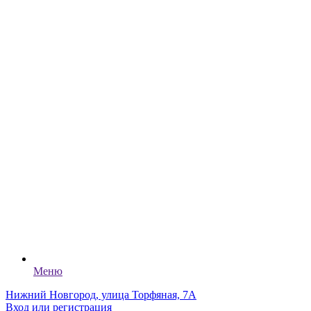
Меню
Нижний Новгород, улица Торфяная, 7А
Вход или регистрация