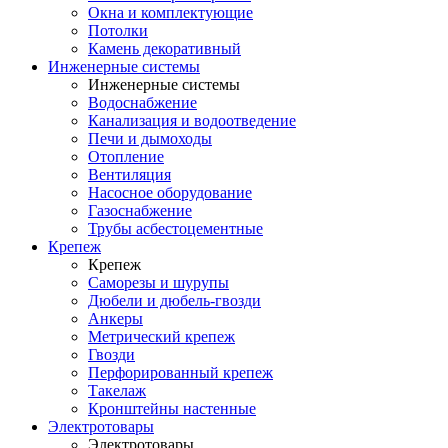
Окна и комплектующие
Потолки
Камень декоративный
Инженерные системы
Инженерные системы
Водоснабжение
Канализация и водоотведение
Печи и дымоходы
Отопление
Вентиляция
Насосное оборудование
Газоснабжение
Трубы асбестоцементные
Крепеж
Крепеж
Саморезы и шурупы
Дюбели и дюбель-гвозди
Анкеры
Метрический крепеж
Гвозди
Перфорированный крепеж
Такелаж
Кронштейны настенные
Электротовары
Электротовары