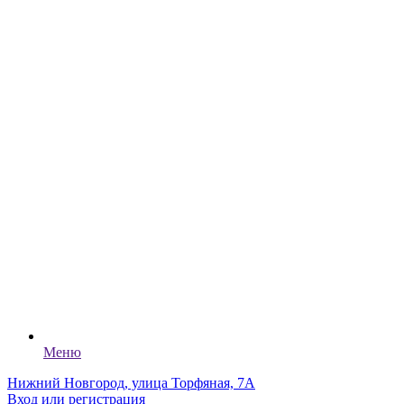
Меню
Нижний Новгород, улица Торфяная, 7А
Вход или регистрация