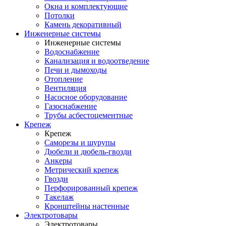
Окна и комплектующие
Потолки
Камень декоративный
Инженерные системы
Инженерные системы
Водоснабжение
Канализация и водоотведение
Печи и дымоходы
Отопление
Вентиляция
Насосное оборудование
Газоснабжение
Трубы асбестоцементные
Крепеж
Крепеж
Саморезы и шурупы
Дюбели и дюбель-гвозди
Анкеры
Метрический крепеж
Гвозди
Перфорированный крепеж
Такелаж
Кронштейны настенные
Электротовары
Электротовары