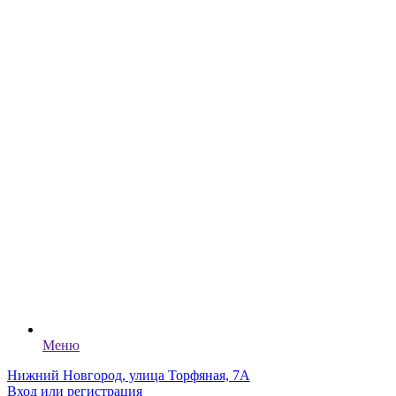
Меню
Нижний Новгород, улица Торфяная, 7А
Вход или регистрация