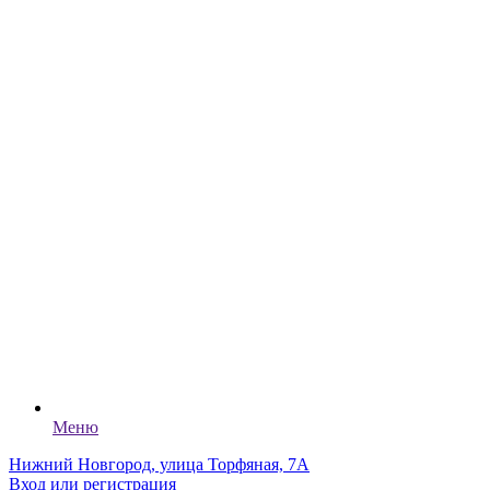
Меню
Нижний Новгород, улица Торфяная, 7А
Вход или регистрация